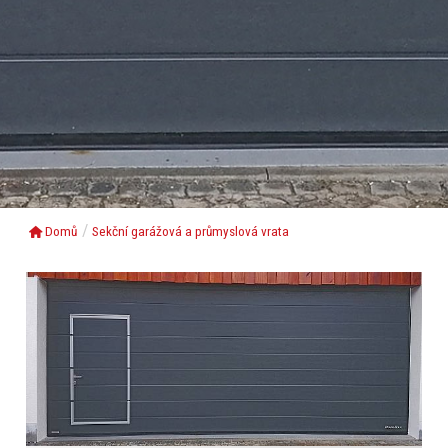
Domů
Sekční garážová a průmyslová vrata