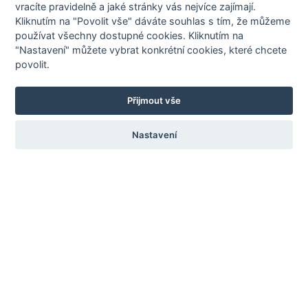
požadované údaje a my vám bezplatně zpracujeme cenovou
vracíte pravidelně a jaké stránky vás nejvíce zajímají.
Kliknutím na "Povolit vše" dáváte souhlas s tím, že můžeme
nabídku. V případě, že máte vypracován již projekt případně
používat všechny dostupné cookies. Kliknutím na
nákres oplocení, tak zašlete jako přílohu.
"Nastavení" můžete vybrat konkrétní cookies, které chcete
Katalogy ke stažení
povolit.
Stáhněte si některý z našich katalogů
ve formátu PDF.
Přijmout vše
Nastavení
O PLOTYMAX.CZ
Vratový H-
servis, s.r.o.
Novinky
Povrchová úprava