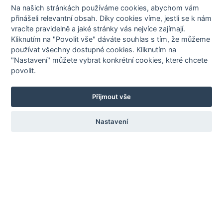
Na našich stránkách používáme cookies, abychom vám
přinášeli relevantní obsah. Díky cookies víme, jestli se k nám
Ostatní
vracíte pravidelně a jaké stránky vás nejvíce zajímají.
Kliknutím na "Povolit vše" dáváte souhlas s tím, že můžeme
realizace
používat všechny dostupné cookies. Kliknutím na
"Nastavení" můžete vybrat konkrétní cookies, které chcete
povolit.
Přijmout vše
Poptávkový formulář
V našem formuláři vyplňte
Nastavení
požadované údaje a my vám bezplatně zpracujeme cenovou
nabídku. V případě, že máte vypracován již projekt případně
nákres oplocení, tak zašlete jako přílohu.
Katalogy ke stažení
Stáhněte si některý z našich katalogů
ve formátu PDF.