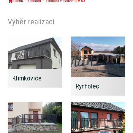
Domů
Zábradlí
Zábradlí v systému MAX
Výběr realizací
Klimkovice
Rynholec